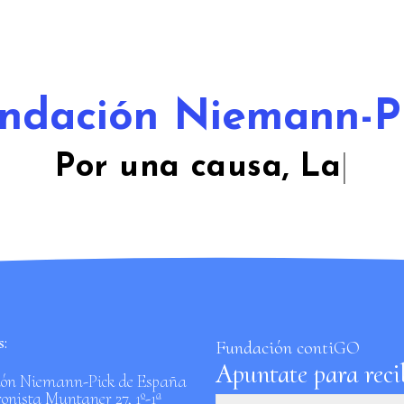
ndación Niemann-P
Por una cau
|
:
Fundación contiGO
Apuntate para recib
ón Niemann-Pick de España
onista Muntaner 27, 1º-1ª