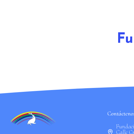
Fu
Contáctenos
Fundaci
Calle Cr